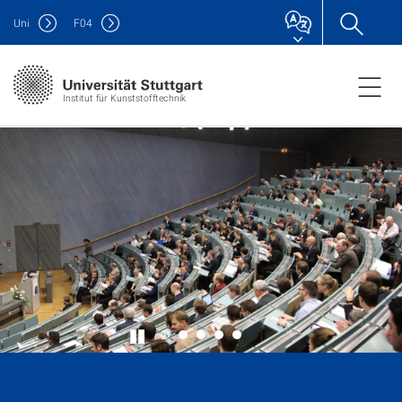
Uni
F
04
Institut für Kunststofftechnik